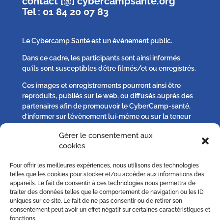
contact [@] cybercampsante.org
Tel : 01 84 20 07 83
Le Cybercamp Santé est un évènement public.
Dans ce cadre, les participants sont ainsi informés
qu’ils sont susceptibles d’être filmés/et ou enregistrés.
Ces images et enregistrements pourront ainsi être
reproduits, publiés sur le web, ou diffusés auprès des
partenaires afin de promouvoir le CyberCamp-santé,
d’informer sur l’évènement lui-même ou sur la teneur
des débats qui s’y seront tenus.
Gérer le consentement aux
cookies
Chaque participant peut, s’il l’estime nécessaire :
Pour offrir les meilleures expériences, nous utilisons des technologies
– solliciter plus d’informations,
telles que les cookies pour stocker et/ou accéder aux informations des
– s’opposer à la publication d’un image qu’il jugerait
appareils. Le fait de consentir à ces technologies nous permettra de
excéder le droit à l’information ou porterait atteinte au
traiter des données telles que le comportement de navigation ou les ID
uniques sur ce site. Le fait de ne pas consentir ou de retirer son
respect de sa vie privée sur simple demande écrite à
consentement peut avoir un effet négatif sur certaines caractéristiques et
contact [@] cybercampsante.org
fonctions.