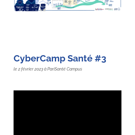
CyberCamp Santé #3
le 2 février 2023 à PariSanté Campus