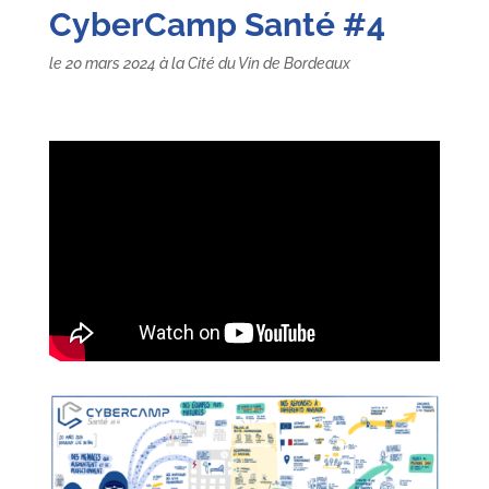
CyberCamp Santé #4
le 20 mars 2024 à la Cité du Vin de Bordeaux