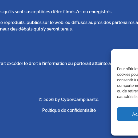
s qu’ils sont susceptibles d’être filmés/et ou enregistrés.
re reproduits, publiés sur le web, ou diffusés auprès des partenaire
neur des débats qui s’y seront tenus.
rait excéder le droit à l’information ou porterait atteinte au respect d
Pour offrir 
cookies pour
consentir à 
comportement
ou de retire
caractéristi
© 2026 by CyberCamp Santé.
Politique de confidentialité
Ac