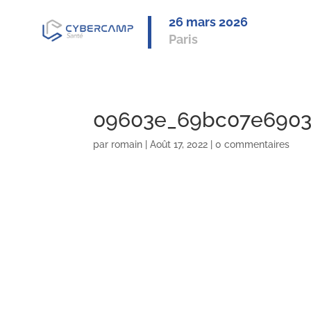
26 mars 2
026
Paris
09603e_69bc07e6903
par
romain
|
Août 17, 2022
|
0 commentaires