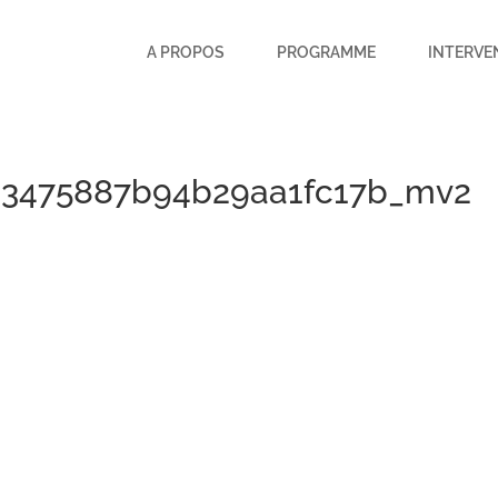
A PROPOS
PROGRAMME
INTERVE
3475887b94b29aa1fc17b_mv2