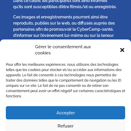
Dans ce cadre, les participants sont ainsi informés
qu’ils sont susceptibles d’être filmés/et ou enregistrés.
Ces images et enregistrements pourront ainsi être
reproduits, publiés sur le web, ou diffusés auprès des
partenaires afin de promouvoir le CyberCamp-santé,
d’informer sur l’évènement lui-même ou sur la teneur
des débats qui s’y seront tenus.
Gérer le consentement aux
cookies
Chaque participant peut, s’il l’estime nécessaire :
Pour offrir les meilleures expériences, nous utilisons des technologies
– solliciter plus d’informations,
telles que les cookies pour stocker et/ou accéder aux informations des
– s’opposer à la publication d’un image qu’il jugerait
appareils. Le fait de consentir à ces technologies nous permettra de
excéder le droit à l’information ou porterait atteinte au
traiter des données telles que le comportement de navigation ou les ID
uniques sur ce site. Le fait de ne pas consentir ou de retirer son
respect de sa vie privée sur simple demande écrite à
consentement peut avoir un effet négatif sur certaines caractéristiques et
contact [@] cybercampsante.org
fonctions.
Accepter
© 2026 by CyberCamp Santé.
Refuser