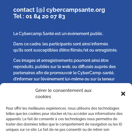
contact [@] cybercampsante.org
Tel : 01 84 20 07 83
Le Cybercamp Santé est un évènement public.
Dans ce cadre, les participants sont ainsi informés
qu’ils sont susceptibles d’être filmés/et ou enregistrés.
Ces images et enregistrements pourront ainsi être
reproduits, publiés sur le web, ou diffusés auprès des
partenaires afin de promouvoir le CyberCamp-santé,
d’informer sur l’évènement lui-même ou sur la teneur
des débats qui s’y seront tenus.
Gérer le consentement aux
cookies
Chaque participant peut, s’il l’estime nécessaire :
Pour offrir les meilleures expériences, nous utilisons des technologies
– solliciter plus d’informations,
telles que les cookies pour stocker et/ou accéder aux informations des
– s’opposer à la publication d’un image qu’il jugerait
appareils. Le fait de consentir à ces technologies nous permettra de
excéder le droit à l’information ou porterait atteinte au
traiter des données telles que le comportement de navigation ou les ID
uniques sur ce site. Le fait de ne pas consentir ou de retirer son
respect de sa vie privée sur simple demande écrite à