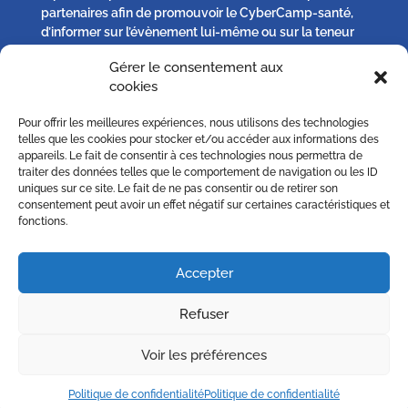
partenaires afin de promouvoir le CyberCamp-santé,
d’informer sur l’évènement lui-même ou sur la teneur
des débats qui s’y seront tenus.
Gérer le consentement aux
cookies
Chaque participant peut, s’il l’estime nécessaire :
Pour offrir les meilleures expériences, nous utilisons des technologies
– solliciter plus d’informations,
telles que les cookies pour stocker et/ou accéder aux informations des
– s’opposer à la publication d’un image qu’il jugerait
appareils. Le fait de consentir à ces technologies nous permettra de
excéder le droit à l’information ou porterait atteinte au
traiter des données telles que le comportement de navigation ou les ID
uniques sur ce site. Le fait de ne pas consentir ou de retirer son
respect de sa vie privée sur simple demande écrite à
consentement peut avoir un effet négatif sur certaines caractéristiques et
contact [@] cybercampsante.org
fonctions.
Accepter
© 2026 by CyberCamp Santé.
Refuser
Politique de confidentialité
Voir les préférences
Politique de confidentialité
Politique de confidentialité