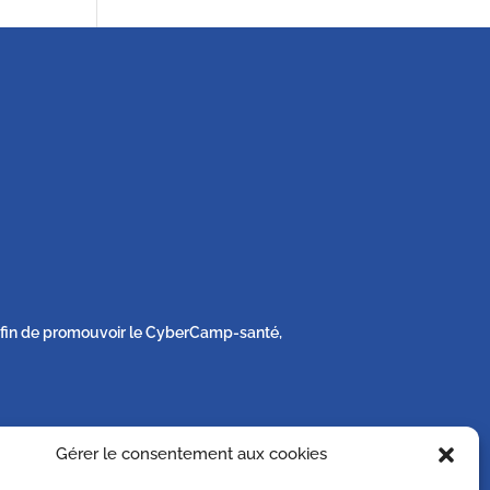
s afin de promouvoir le CyberCamp-santé,
Gérer le consentement aux cookies
e sa vie privée sur simple demande écrite à