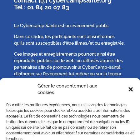
contact [@] cybercampsante.org
Tel : 01 84 20 07 83
Le Cybercamp Santé est un évènement public.
Dans ce cadre, les participants sont ainsi informés
qu’ils sont susceptibles d’être filmés/et ou enregistrés.
Ces images et enregistrements pourront ainsi être
reproduits, publiés sur le web, ou diffusés auprès des
partenaires afin de promouvoir le CyberCamp-santé,
d’informer sur l’évènement lui-même ou sur la teneur
des débats qui s’y seront tenus.
Gérer le consentement aux
cookies
Chaque participant peut, s’il l’estime nécessaire :
Pour offrir les meilleures expériences, nous utilisons des technologies
– solliciter plus d’informations,
telles que les cookies pour stocker et/ou accéder aux informations des
– s’opposer à la publication d’un image qu’il jugerait
appareils. Le fait de consentir à ces technologies nous permettra de
excéder le droit à l’information ou porterait atteinte au
traiter des données telles que le comportement de navigation ou les ID
uniques sur ce site. Le fait de ne pas consentir ou de retirer son
respect de sa vie privée sur simple demande écrite à
consentement peut avoir un effet négatif sur certaines caractéristiques et
contact [@] cybercampsante.org
fonctions.