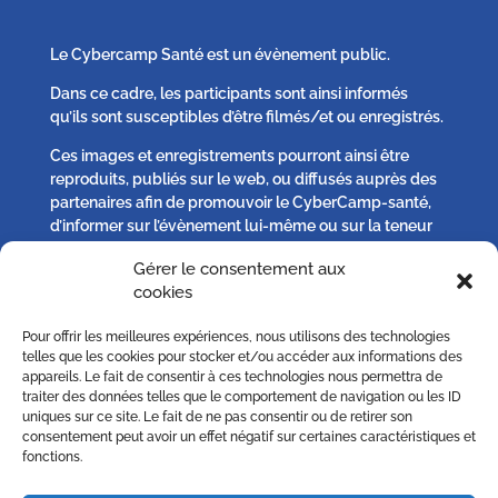
Le Cybercamp Santé est un évènement public.
Dans ce cadre, les participants sont ainsi informés
qu’ils sont susceptibles d’être filmés/et ou enregistrés.
Ces images et enregistrements pourront ainsi être
reproduits, publiés sur le web, ou diffusés auprès des
partenaires afin de promouvoir le CyberCamp-santé,
d’informer sur l’évènement lui-même ou sur la teneur
des débats qui s’y seront tenus.
Gérer le consentement aux
cookies
Chaque participant peut, s’il l’estime nécessaire :
Pour offrir les meilleures expériences, nous utilisons des technologies
– solliciter plus d’informations,
telles que les cookies pour stocker et/ou accéder aux informations des
– s’opposer à la publication d’un image qu’il jugerait
appareils. Le fait de consentir à ces technologies nous permettra de
excéder le droit à l’information ou porterait atteinte au
traiter des données telles que le comportement de navigation ou les ID
uniques sur ce site. Le fait de ne pas consentir ou de retirer son
respect de sa vie privée sur simple demande écrite à
consentement peut avoir un effet négatif sur certaines caractéristiques et
contact [@] cybercampsante.org
fonctions.