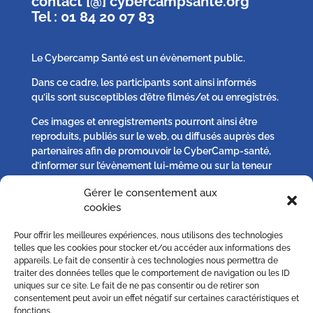
contact [@] cybercampsante.org
Tel : 01 84 20 07 83
Le Cybercamp Santé est un évènement public.
Dans ce cadre, les participants sont ainsi informés
qu’ils sont susceptibles d’être filmés/et ou enregistrés.
Ces images et enregistrements pourront ainsi être
reproduits, publiés sur le web, ou diffusés auprès des
partenaires afin de promouvoir le CyberCamp-santé,
d’informer sur l’évènement lui-même ou sur la teneur
des débats qui s’y seront tenus.
Gérer le consentement aux
cookies
Chaque participant peut, s’il l’estime nécessaire :
Pour offrir les meilleures expériences, nous utilisons des technologies
– solliciter plus d’informations,
telles que les cookies pour stocker et/ou accéder aux informations des
– s’opposer à la publication d’un image qu’il jugerait
appareils. Le fait de consentir à ces technologies nous permettra de
excéder le droit à l’information ou porterait atteinte au
traiter des données telles que le comportement de navigation ou les ID
uniques sur ce site. Le fait de ne pas consentir ou de retirer son
respect de sa vie privée sur simple demande écrite à
consentement peut avoir un effet négatif sur certaines caractéristiques et
contact [@] cybercampsante.org
fonctions.