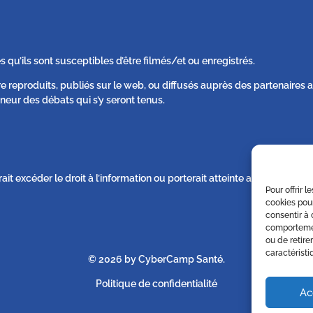
s qu’ils sont susceptibles d’être filmés/et ou enregistrés.
re reproduits, publiés sur le web, ou diffusés auprès des partenaire
neur des débats qui s’y seront tenus.
rait excéder le droit à l’information ou porterait atteinte au respect d
Pour offrir 
cookies pour
consentir à 
comportement
ou de retire
caractéristi
© 2026 by CyberCamp Santé.
Politique de confidentialité
Ac