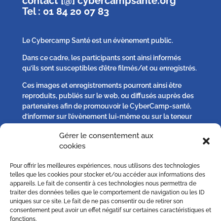
contact [@] cybercampsante.org
Tel : 01 84 20 07 83
Le Cybercamp Santé est un évènement public.
Dans ce cadre, les participants sont ainsi informés
qu’ils sont susceptibles d’être filmés/et ou enregistrés.
Ces images et enregistrements pourront ainsi être
reproduits, publiés sur le web, ou diffusés auprès des
partenaires afin de promouvoir le CyberCamp-santé,
d’informer sur l’évènement lui-même ou sur la teneur
des débats qui s’y seront tenus.
Gérer le consentement aux
cookies
Chaque participant peut, s’il l’estime nécessaire :
Pour offrir les meilleures expériences, nous utilisons des technologies
– solliciter plus d’informations,
telles que les cookies pour stocker et/ou accéder aux informations des
– s’opposer à la publication d’un image qu’il jugerait
appareils. Le fait de consentir à ces technologies nous permettra de
excéder le droit à l’information ou porterait atteinte au
traiter des données telles que le comportement de navigation ou les ID
uniques sur ce site. Le fait de ne pas consentir ou de retirer son
respect de sa vie privée sur simple demande écrite à
consentement peut avoir un effet négatif sur certaines caractéristiques et
contact [@] cybercampsante.org
fonctions.