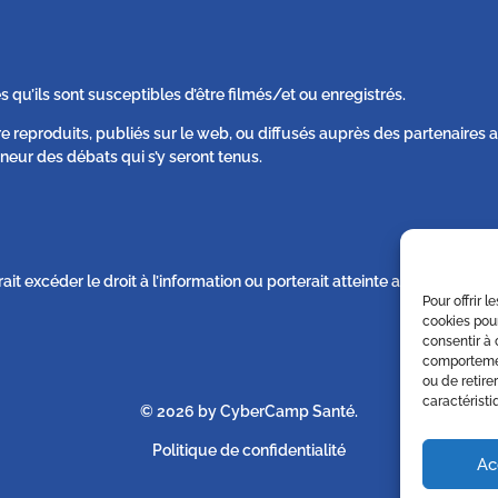
s qu’ils sont susceptibles d’être filmés/et ou enregistrés.
re reproduits, publiés sur le web, ou diffusés auprès des partenaire
neur des débats qui s’y seront tenus.
rait excéder le droit à l’information ou porterait atteinte au respect d
Pour offrir 
cookies pour
consentir à 
comportement
ou de retire
caractéristi
© 2026 by CyberCamp Santé.
Politique de confidentialité
Ac