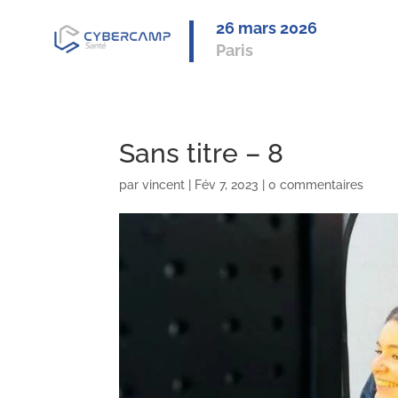
26 mars 2
026
Paris
Sans titre – 8
par
vincent
|
Fév 7, 2023
|
0 commentaires